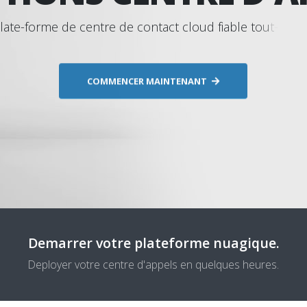
l
a
t
e
-
f
o
r
m
e
d
e
c
e
n
t
r
e
d
e
c
o
n
t
a
c
t
c
l
o
u
d
f
i
a
b
l
e
t
o
u
t
-
e
n
-
u
COMMENCER MAINTENANT
Demarrer votre plateforme nuagique.
Deployer votre centre d'appels en quelques heures.