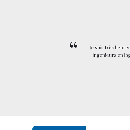
Je suis très heure
ssionnelles et les
ingénieurs en lo
-prix, assidus.