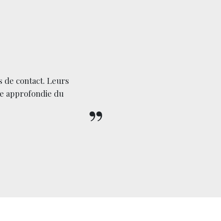
s de contact. Leurs
Foniva augment
ce approfondie du
Dans le but d
d'améliorer v