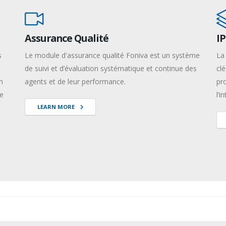
Assurance Qualité
IP
s
Le module d'assurance qualité Foniva est un système
La
de suivi et d’évaluation systématique et continue des
cl
n
agents et de leur performance.
pr
le
l’i
LEARN MORE